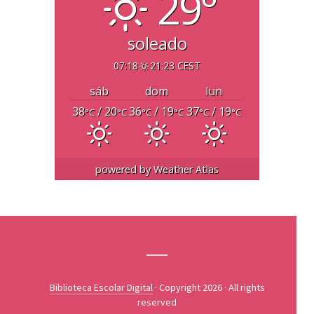
29°
soleado
07:18
21:23 CEST
sáb
dom
lun
38
/ 20
36
/ 19
37
/ 19
°C
°C
°C
°C
°C
°C
powered by
Weather Atlas
Biblioteca Escolar Digital
· Copyright 2026 · All rights
reserved