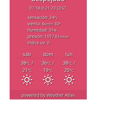
07:18
21:23 CEST
sensación: 24
°c
viento: 6
30
km/h
°
humedad: 51
%
presión: 1017.61
mbar
índice uv: 0
sáb
dom
lun
38
/
36
/
38
/
°C
°C
°C
21
19
20
°C
°C
°C
powered by
Weather Atlas