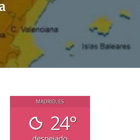
a
MADRID, ES
24°
despejado