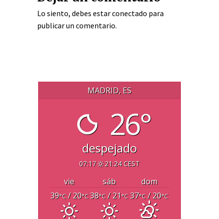
Lo siento, debes estar
conectado
para
publicar un comentario.
MADRID, ES
26°
despejado
07:17
21:24 CEST
vie
sáb
dom
39
/ 20
38
/ 21
37
/ 20
°C
°C
°C
°C
°C
°C