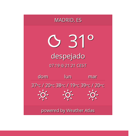
MADRID, ES
31°
despejado
07:19
21:21 CEST
dom
lun
mar
37
/ 20
38
/ 19
39
/ 20
°C
°C
°C
°C
°C
°C
powered by
Weather Atlas