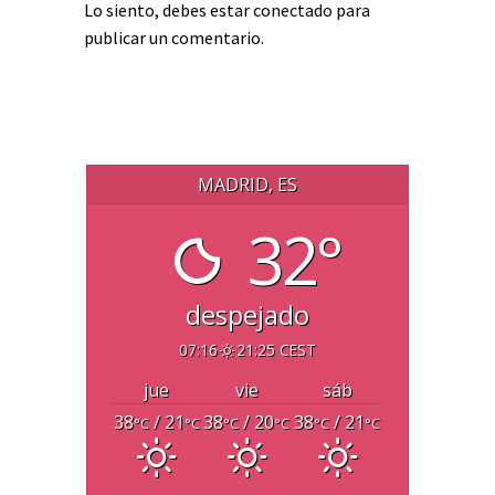
Lo siento, debes estar
conectado
para
publicar un comentario.
MADRID, ES
32°
despejado
07:16
21:25 CEST
jue
vie
sáb
38
/ 21
38
/ 20
38
/ 21
°C
°C
°C
°C
°C
°C