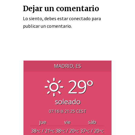
Dejar un comentario
Lo siento, debes estar
conectado
para
publicar un comentario.
MADRID, ES
29°
soleado
07:16
21:25 CEST
jue
vie
sáb
38
/ 21
38
/ 20
37
/ 20
°C
°C
°C
°C
°C
°C