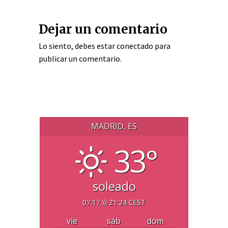
Dejar un comentario
Lo siento, debes estar
conectado
para
publicar un comentario.
MADRID, ES
33°
soleado
07:17
21:24 CEST
vie
sáb
dom