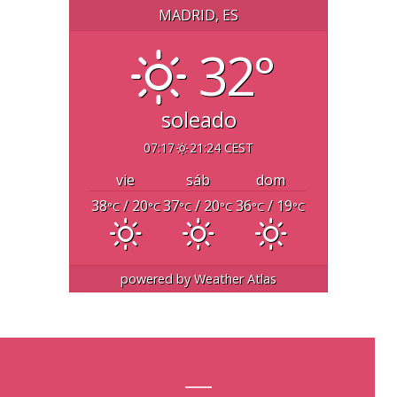
MADRID, ES
32°
soleado
07:17
21:24 CEST
vie
sáb
dom
38
/ 20
37
/ 20
36
/ 19
°C
°C
°C
°C
°C
°C
powered by
Weather Atlas