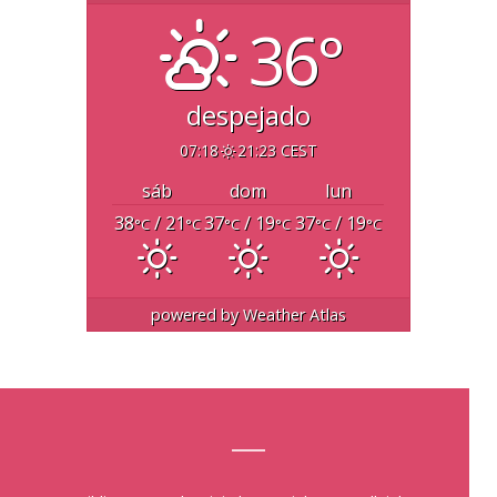
36°
despejado
07:18
21:23 CEST
sáb
dom
lun
38
/ 21
37
/ 19
37
/ 19
°C
°C
°C
°C
°C
°C
powered by
Weather Atlas