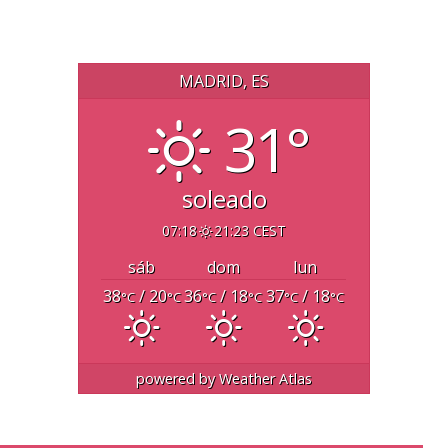
MADRID, ES
31°
soleado
07:18
21:23 CEST
sáb
dom
lun
38
/ 20
36
/ 18
37
/ 18
°C
°C
°C
°C
°C
°C
powered by
Weather Atlas