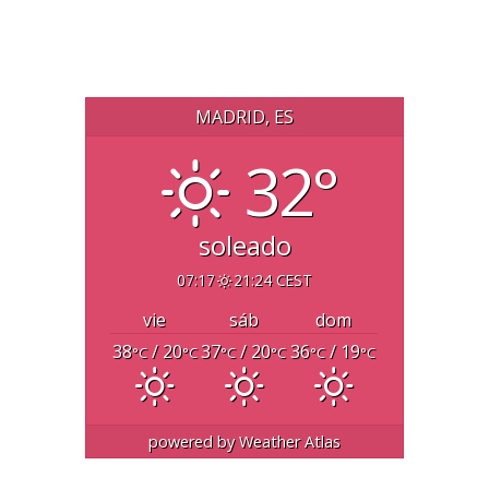
MADRID, ES
32°
soleado
07:17
21:24 CEST
vie
sáb
dom
38
/ 20
37
/ 20
36
/ 19
°C
°C
°C
°C
°C
°C
powered by
Weather Atlas