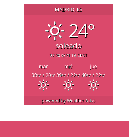
MADRID, ES
24°
soleado
07:20
21:19 CEST
mar
mié
jue
38
/ 20
39
/ 22
40
/ 22
°C
°C
°C
°C
°C
°C
powered by
Weather Atlas