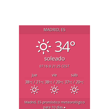
MADRID, ES
34°
soleado
07:16
21:25 CEST
jue
vie
sáb
38
/ 21
38
/ 20
37
/ 20
°C
°C
°C
°C
°C
°C
Madrid, ES
pronóstico meteorológico
para 10 días ▸