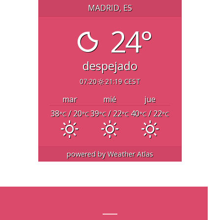
MADRID, ES
24°
despejado
07:20
21:19 CEST
mar
mié
jue
38
/ 20
39
/ 22
40
/ 22
°C
°C
°C
°C
°C
°C
powered by
Weather Atlas