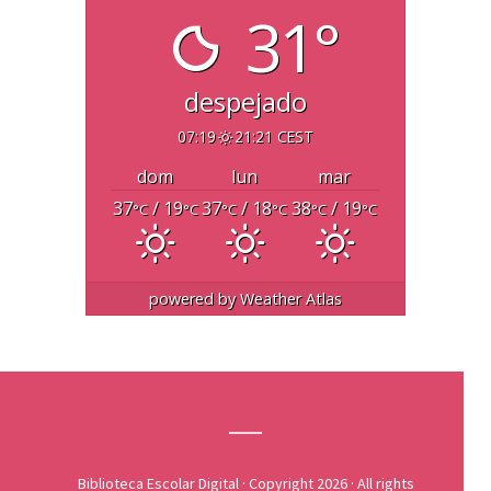
31°
despejado
07:19
21:21 CEST
dom
lun
mar
37
/ 19
37
/ 18
38
/ 19
°C
°C
°C
°C
°C
°C
powered by
Weather Atlas
Biblioteca Escolar Digital
· Copyright 2026 · All rights