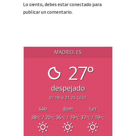
Lo siento, debes estar
conectado
para
publicar un comentario.
MADRID, ES
27°
despejado
07:18
21:23 CEST
sáb
dom
lun
38
/ 20
36
/ 19
37
/ 19
°C
°C
°C
°C
°C
°C