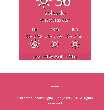
36°
soleado
07:18
21:23 CEST
sáb
dom
lun
38
/ 20
36
/ 19
37
/ 18
°C
°C
°C
°C
°C
°C
powered by
Weather Atlas
Biblioteca Escolar Digital
· Copyright 2026 · All rights
reserved