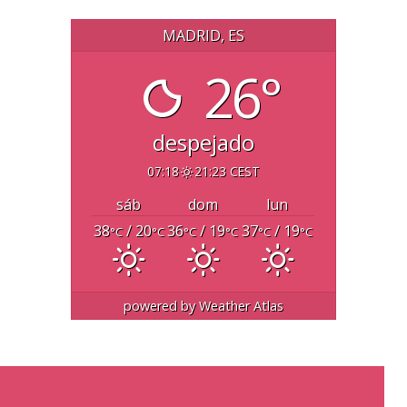
MADRID, ES
26°
despejado
07:18
21:23 CEST
sáb
dom
lun
38
/ 20
36
/ 19
37
/ 19
°C
°C
°C
°C
°C
°C
powered by
Weather Atlas