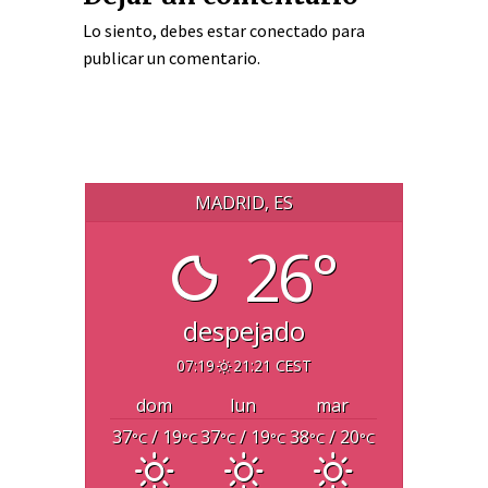
Lo siento, debes estar
conectado
para
publicar un comentario.
MADRID, ES
26°
despejado
07:19
21:21 CEST
dom
lun
mar
37
/ 19
37
/ 19
38
/ 20
°C
°C
°C
°C
°C
°C