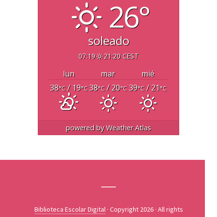
26°
soleado
07:19
21:20 CEST
lun
mar
mié
38
/ 19
38
/ 20
39
/ 21
°C
°C
°C
°C
°C
°C
powered by
Weather Atlas
Biblioteca Escolar Digital
· Copyright 2026 · All rights