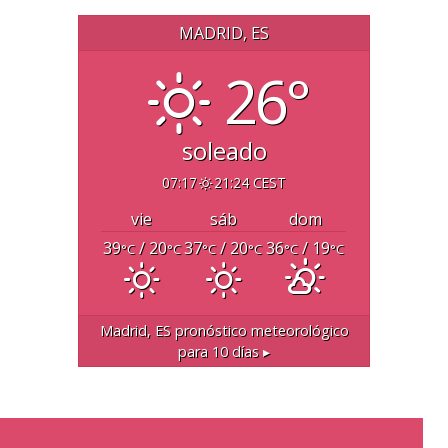
MADRID, ES
26°
soleado
07:17
21:24 CEST
vie
sáb
dom
39
/ 20
37
/ 20
36
/ 19
°C
°C
°C
°C
°C
°C
Madrid, ES
pronóstico meteorológico
para 10 días ▸