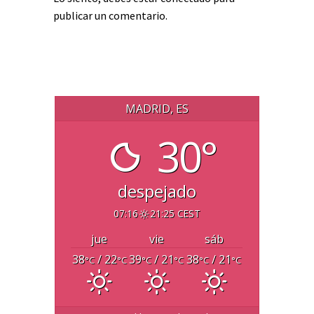
publicar un comentario.
MADRID, ES
30°
despejado
07:16
21:25 CEST
jue
vie
sáb
38
/ 22
39
/ 21
38
/ 21
°C
°C
°C
°C
°C
°C