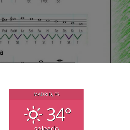
MADRID, ES
34°
soleado