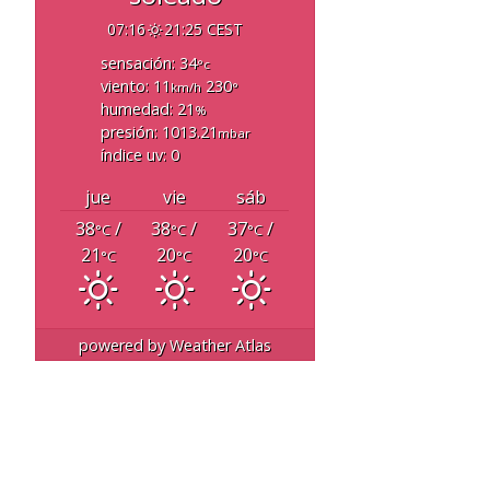
07:16
21:25 CEST
sensación: 34
°c
viento: 11
230
km/h
°
humedad: 21
%
presión: 1013.21
mbar
índice uv: 0
jue
vie
sáb
38
/
38
/
37
/
°C
°C
°C
21
20
20
°C
°C
°C
powered by
Weather Atlas