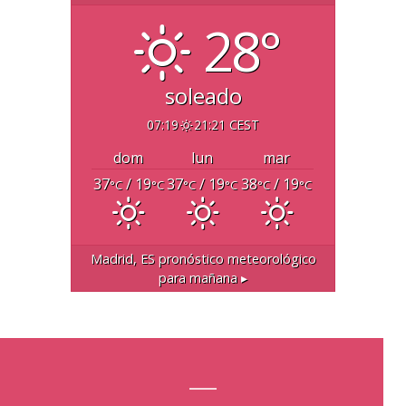
28°
soleado
07:19
21:21 CEST
dom
lun
mar
37
/ 19
37
/ 19
38
/ 19
°C
°C
°C
°C
°C
°C
Madrid, ES
pronóstico meteorológico
para mañana ▸