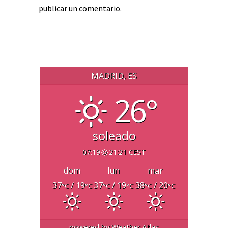
publicar un comentario.
MADRID, ES
26°
soleado
07:19
21:21 CEST
dom
lun
mar
37
/ 19
37
/ 19
38
/ 20
°C
°C
°C
°C
°C
°C
powered by
Weather Atlas