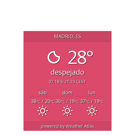
MADRID, ES
28°
despejado
07:18
21:23 CEST
sáb
dom
lun
38
/ 20
36
/ 19
37
/ 19
°C
°C
°C
°C
°C
°C
powered by
Weather Atlas