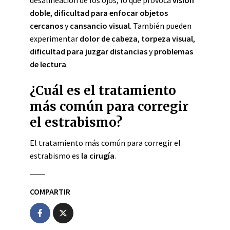
desalineación de los ojos, lo que provoca
visión
doble
,
dificultad para enfocar objetos
cercanos
y
cansancio visual
. También pueden
experimentar
dolor de cabeza
,
torpeza visual
,
dificultad para juzgar distancias
y
problemas
de lectura
.
¿Cuál es el tratamiento
más común para corregir
el estrabismo?
El tratamiento más común para corregir el
estrabismo es
la cirugía
.
COMPARTIR