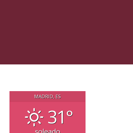
MADRID, ES
31°
soleado