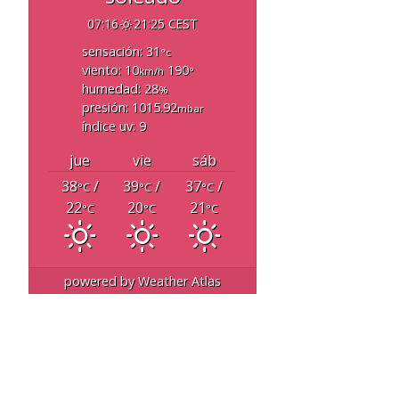
07:16
21:25 CEST
sensación: 31
°c
viento: 10
190
km/h
°
humedad: 28
%
presión: 1015.92
mbar
índice uv: 9
jue
vie
sáb
38
/
39
/
37
/
°C
°C
°C
22
20
21
°C
°C
°C
powered by
Weather Atlas