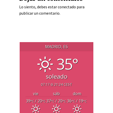
Lo siento, debes estar
conectado
para
publicar un comentario.
MADRID, ES
35°
soleado
07:17
21:24 CEST
vie
sáb
dom
39
/ 20
37
/ 20
36
/ 19
°C
°C
°C
°C
°C
°C