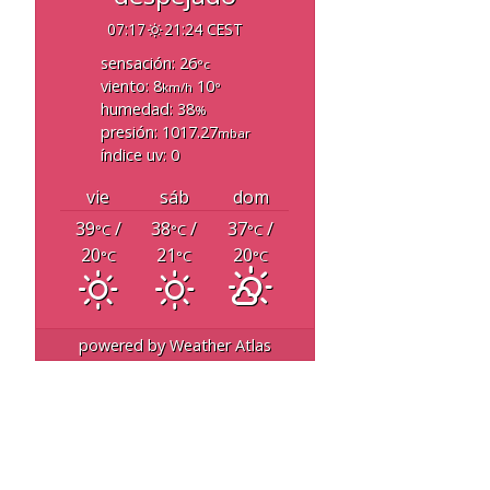
07:17
21:24 CEST
sensación: 26
°c
viento: 8
10
km/h
°
humedad: 38
%
presión: 1017.27
mbar
índice uv: 0
vie
sáb
dom
39
/
38
/
37
/
°C
°C
°C
20
21
20
°C
°C
°C
powered by
Weather Atlas