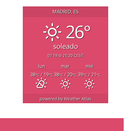
MADRID, ES
26°
soleado
07:19
21:20 CEST
lun
mar
mié
38
/ 19
38
/ 20
39
/ 21
°C
°C
°C
°C
°C
°C
powered by
Weather Atlas