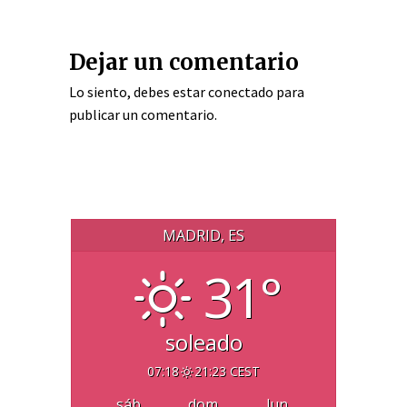
Dejar un comentario
Lo siento, debes estar
conectado
para
publicar un comentario.
MADRID, ES
31°
soleado
07:18
21:23 CEST
sáb
dom
lun