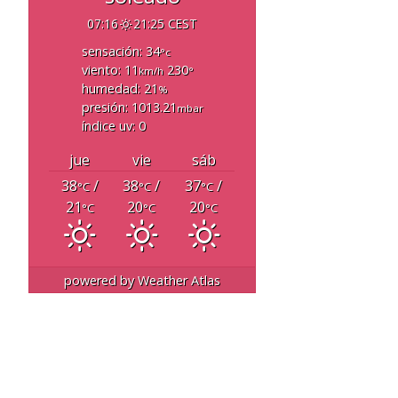
07:16
21:25 CEST
sensación: 34
°c
viento: 11
230
km/h
°
humedad: 21
%
presión: 1013.21
mbar
índice uv: 0
jue
vie
sáb
38
/
38
/
37
/
°C
°C
°C
21
20
20
°C
°C
°C
powered by
Weather Atlas