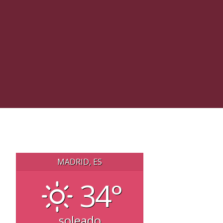
MADRID, ES
34°
soleado