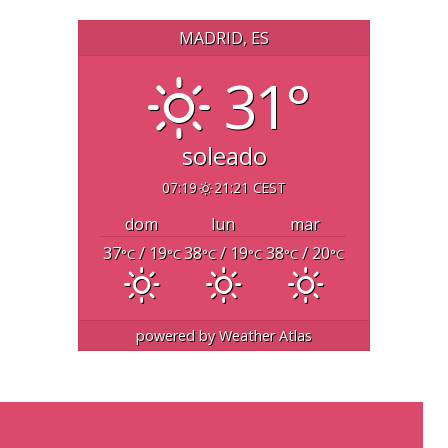
MADRID, ES
31°
soleado
07:19
21:21 CEST
dom
lun
mar
37
/ 19
38
/ 19
38
/ 20
°C
°C
°C
°C
°C
°C
powered by
Weather Atlas