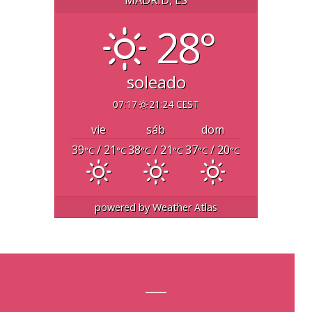
28°
soleado
07:17
21:24 CEST
vie
sáb
dom
39
/ 21
38
/ 21
37
/ 20
°C
°C
°C
°C
°C
°C
powered by
Weather Atlas