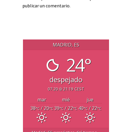
publicar un comentario.
MADRID, ES
24°
despejado
07:20
21:19 CEST
mar
mié
jue
38
/ 20
39
/ 22
40
/ 22
°C
°C
°C
°C
°C
°C