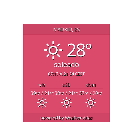
MADRID, ES
28°
soleado
07:17
21:24 CEST
vie
sáb
dom
39
/ 21
38
/ 21
37
/ 20
°C
°C
°C
°C
°C
°C
powered by
Weather Atlas