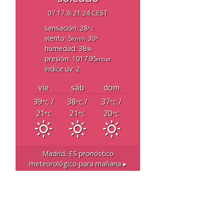
07:17
21:24 CEST
sensación: 28
°c
viento: 5
30
km/h
°
humedad: 38
%
presión: 1017.95
mbar
índice uv: 2
vie
sáb
dom
39
/
38
/
37
/
°C
°C
°C
21
21
20
°C
°C
°C
Madrid, ES
pronóstico
meteorológico para mañana ▸