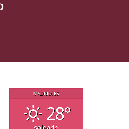
o
MADRID, ES
28°
soleado