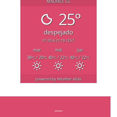
MADRID, ES
25°
despejado
07:20
21:19 CEST
mar
mié
jue
38
/ 20
40
/ 22
40
/ 22
°C
°C
°C
°C
°C
°C
powered by
Weather Atlas