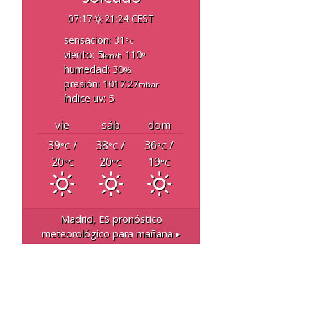
07:17
21:24 CEST
sensación: 31
°c
viento: 5
110
km/h
°
humedad: 30
%
presión: 1017.27
mbar
índice uv: 5
vie
sáb
dom
39
/
38
/
36
/
°C
°C
°C
20
20
19
°C
°C
°C
Madrid, ES
pronóstico
meteorológico para mañana ▸