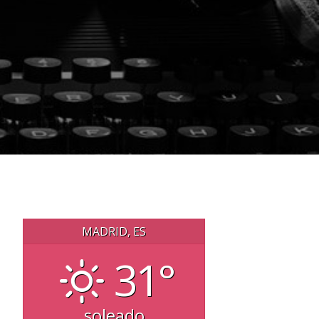
MADRID, ES
31°
soleado