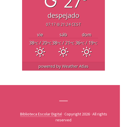
27°
despejado
07:17
21:24 CEST
vie
sáb
dom
38
/ 20
38
/ 21
36
/ 19
°C
°C
°C
°C
°C
°C
powered by
Weather Atlas
Biblioteca Escolar Digital
· Copyright 2026 · All rights
reserved