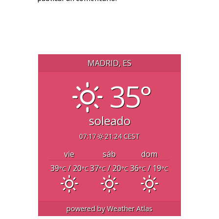
MADRID, ES
35°
soleado
07:17
21:24 CEST
vie
sáb
dom
39
/ 20
37
/ 20
36
/ 19
°C
°C
°C
°C
°C
°C
powered by
Weather Atlas