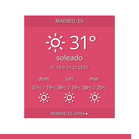
MADRID, ES
31°
soleado
07:19
21:21 CEST
dom
lun
mar
37
/ 19
38
/ 19
38
/ 20
°C
°C
°C
°C
°C
°C
Madrid, ES
clima ▸