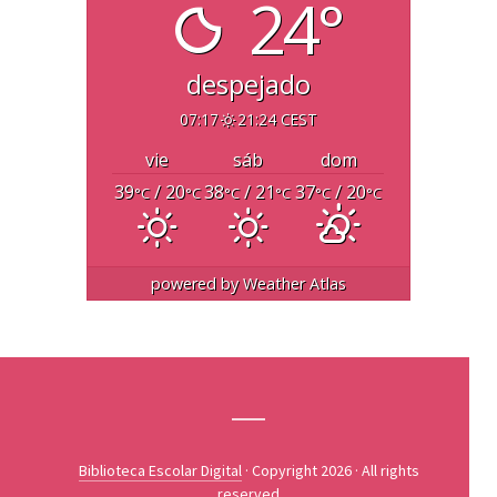
24°
despejado
07:17
21:24 CEST
vie
sáb
dom
39
/ 20
38
/ 21
37
/ 20
°C
°C
°C
°C
°C
°C
powered by
Weather Atlas
Biblioteca Escolar Digital
· Copyright 2026 · All rights
reserved