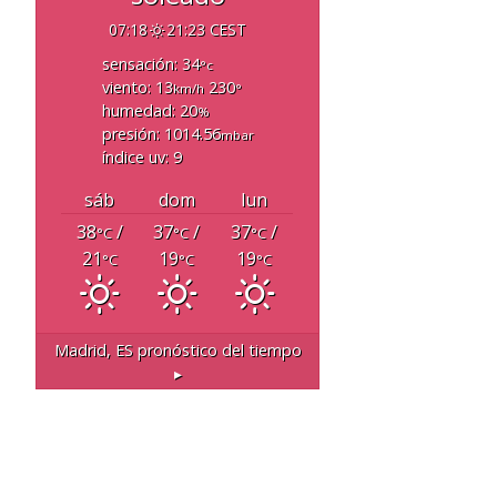
07:18
21:23 CEST
sensación: 34
°c
viento: 13
230
km/h
°
humedad: 20
%
presión: 1014.56
mbar
índice uv: 9
sáb
dom
lun
38
/
37
/
37
/
°C
°C
°C
21
19
19
°C
°C
°C
Madrid, ES
pronóstico del tiempo
▸