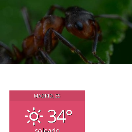
MADRID, ES
34°
soleado