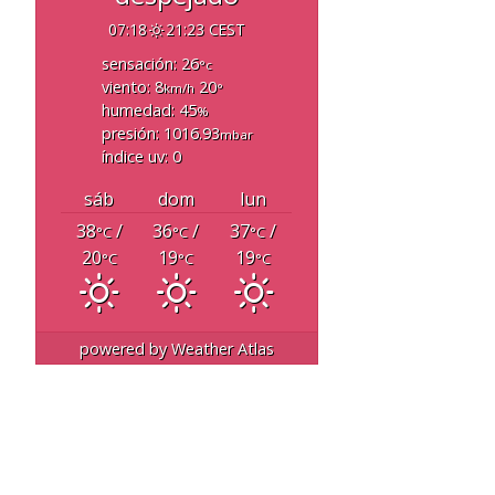
07:18
21:23 CEST
sensación: 26
°c
viento: 8
20
km/h
°
humedad: 45
%
presión: 1016.93
mbar
índice uv: 0
sáb
dom
lun
38
/
36
/
37
/
°C
°C
°C
20
19
19
°C
°C
°C
powered by
Weather Atlas