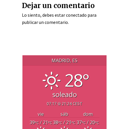
Dejar un comentario
Lo siento, debes estar
conectado
para
publicar un comentario.
MADRID, ES
28°
soleado
07:17
21:24 CEST
vie
sáb
dom
39
/ 21
38
/ 21
37
/ 20
°C
°C
°C
°C
°C
°C