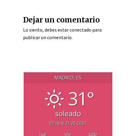
Dejar un comentario
Lo siento, debes estar
conectado
para
publicar un comentario.
MADRID, ES
31°
soleado
07:16
21:25 CEST
jue
vie
sáb