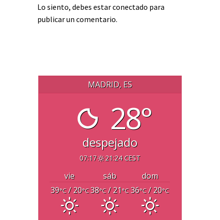
Lo siento, debes estar
conectado
para
publicar un comentario.
MADRID, ES
28°
despejado
07:17
21:24 CEST
vie
sáb
dom
39
/ 20
38
/ 21
36
/ 20
°C
°C
°C
°C
°C
°C