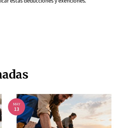
licar estas deducciones y exenciones.
nadas
MAY
13