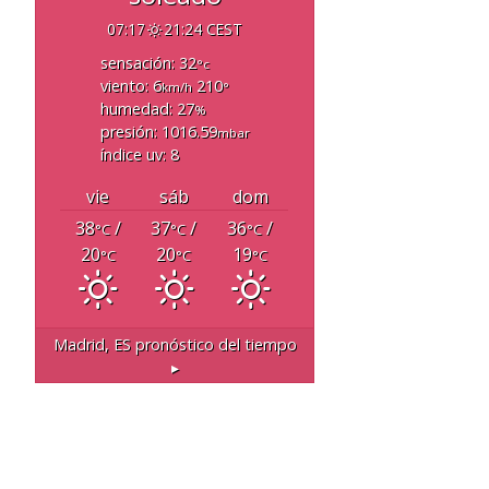
07:17
21:24 CEST
sensación: 32
°c
viento: 6
210
km/h
°
humedad: 27
%
presión: 1016.59
mbar
índice uv: 8
vie
sáb
dom
38
/
37
/
36
/
°C
°C
°C
20
20
19
°C
°C
°C
Madrid, ES
pronóstico del tiempo
▸