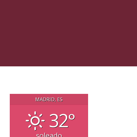
MADRID, ES
32°
soleado