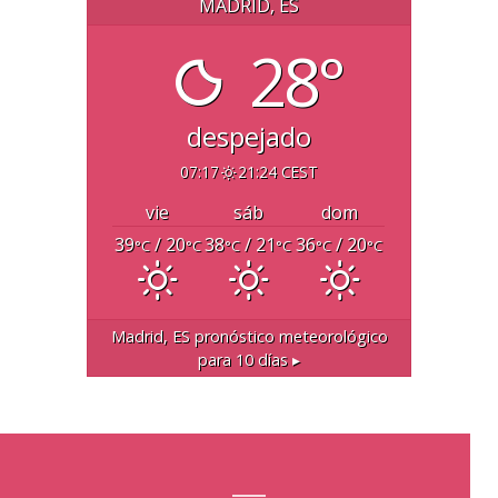
MADRID, ES
28°
despejado
07:17
21:24 CEST
vie
sáb
dom
39
/ 20
38
/ 21
36
/ 20
°C
°C
°C
°C
°C
°C
Madrid, ES
pronóstico meteorológico
para 10 días ▸